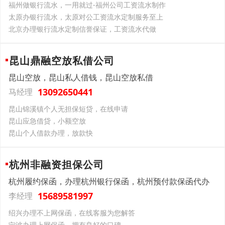
福州做银行流水，一用就过-福州公司工资流水制作
太原办银行流水，太原对公工资流水定制服务至上
北京办理银行流水定制信誉保证，工资流水代做
昆山鼎融空放私借公司
昆山空放，昆山私人借钱，昆山空放私借
13092650441
马经理
昆山锦溪镇个人无担保短贷，在线申请
昆山应急借贷，小额空放
昆山个人借款办理，放款快
杭州非融资担保公司
杭州履约保函，办理杭州银行保函，杭州预付款保函代办
15689581997
李经理
绍兴办理不上网保函，在线客服为您解答
宁波办理上网保函，拥有良好的口碑