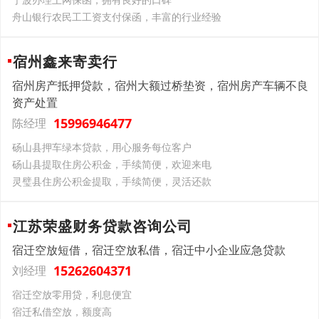
舟山银行农民工工资支付保函，丰富的行业经验
宿州鑫来寄卖行
宿州房产抵押贷款，宿州大额过桥垫资，宿州房产车辆不良
资产处置
15996946477
陈经理
砀山县押车绿本贷款，用心服务每位客户
砀山县提取住房公积金，手续简便，欢迎来电
灵璧县住房公积金提取，手续简便，灵活还款
江苏荣盛财务贷款咨询公司
宿迁空放短借，宿迁空放私借，宿迁中小企业应急贷款
15262604371
刘经理
宿迁空放零用贷，利息便宜
宿迁私借空放，额度高