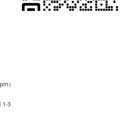
00pm）
l 1-3