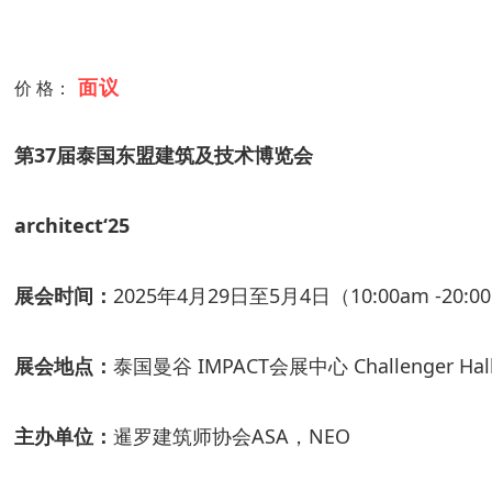
面议
价 格：
第
3
7
届
泰国东盟建筑及技术博览会
architect
‘
2
5
展会时间：
202
5
年
4月
29
日至
5月
4
日（
10:00am -20:
展会地点：
泰国曼谷
IMPACT
会展中心
Challenger Hal
主办单位：
暹罗建筑师协会
ASA，NEO